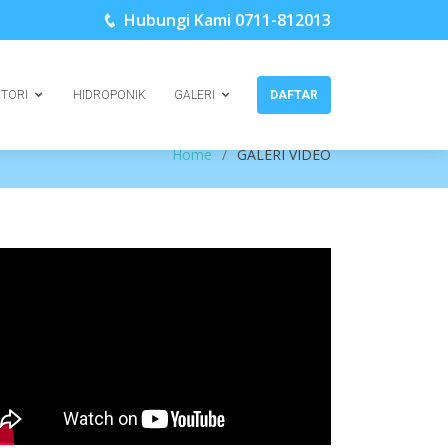
Hubungi Kami 0711-812013
KTORI
HIDROPONIK
GALERI
DAFTAR
Home
GALERI VIDEO