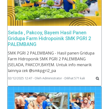
Selada , Pakcoy, Bayem Hasil Panen
Gridupa Farm Hidropoinik SMK PGRI 2
PALEMBANG
SMK PGRI 2 PALEMBANG - Hasil panen Gridupa
Farm Hidroponik SMK PGRI 2 PALEMBANG
(SELADA, PAKCOY,BAYEM. Untuk info menarik
lainnya cek @smkpgri2_pa
02/12/2025 12:47 - Oleh Administrator - Dilihat 571 kali